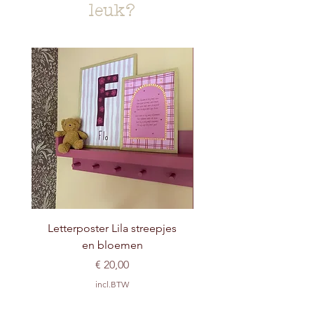
leuk?
Letterposter Lila streepjes
en bloemen
Prijs
€ 20,00
incl.BTW