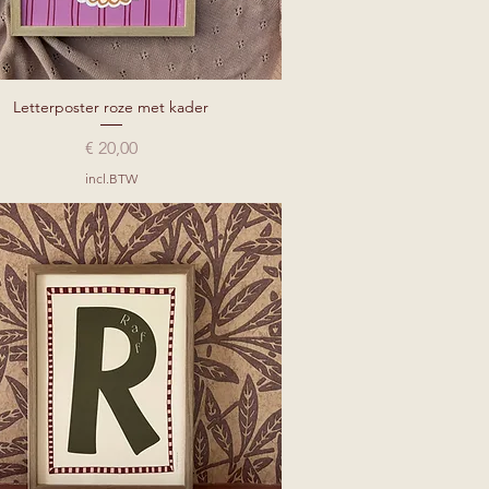
Letterposter roze met kader
Snel overzicht
Prijs
€ 20,00
incl.BTW