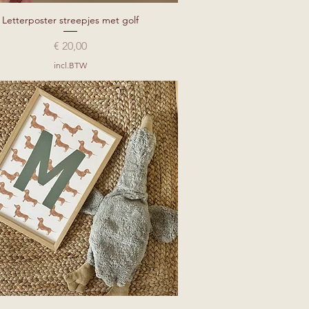
Letterposter streepjes met golf
Snel overzicht
Prijs
€ 20,00
incl.BTW