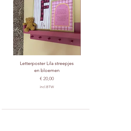
Letterposter Lila streepjes
en bloemen
Prijs
€ 20,00
incl.BTW