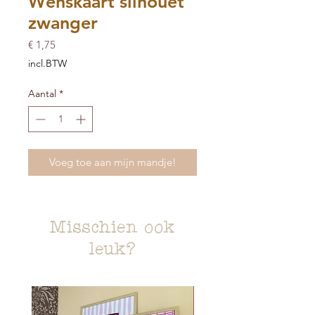
Wenskaart silhouet
zwanger
Prijs
€ 1,75
incl.BTW
Aantal
*
Voeg toe aan mijn mandje!
Misschien ook
leuk?