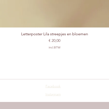
Snel overzicht
Letterposter Lila streepjes en bloemen
Prijs
€ 20,00
incl.BTW
Facebook
Instagram