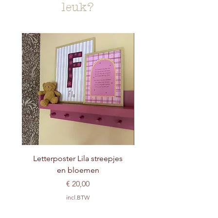
leuk?
Letterposter Lila streepjes
en bloemen
Prijs
€ 20,00
incl.BTW