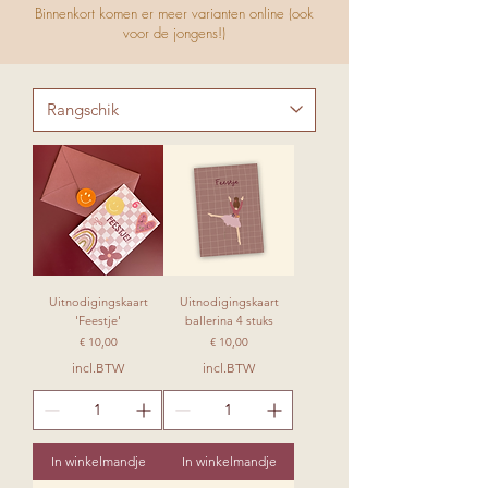
Binnenkort komen er meer varianten online (ook
voor de jongens!)
Uitnodigingskaart
Uitnodigingskaart
'Feestje'
ballerina 4 stuks
Prijs
Prijs
€ 10,00
€ 10,00
incl.BTW
incl.BTW
In winkelmandje
In winkelmandje