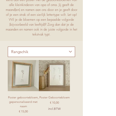
alle kleinkinderen van opa of oma. Jij geeft de
maand(en) en namen aan ons door en je geeft door
of je een strak of een sierlijk lettertype wilt. Let op!
Wil je de bloemen op een bepaalde volgorde
(bijvoorbeeld van leeftijd)? Zorg dan dat je de
maanden en namen ook in de juiste volgorde in het
tekstvak typt.
Poster geboortebloem,
Poster Geboortebloem
gepersonaliseerd met
Prijs
€ 10,00
naam
incl.BTW
Prijs
€ 15,00