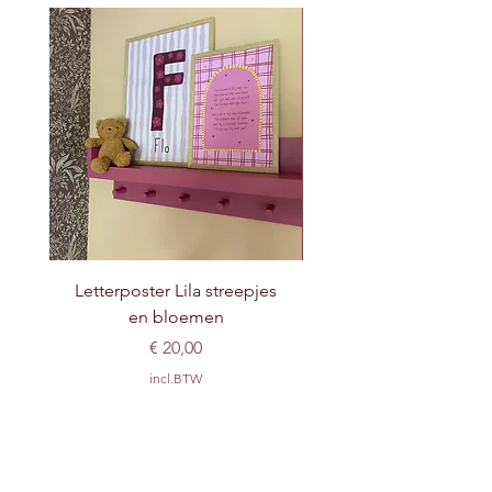
Letterposter Lila streepjes
en bloemen
Prijs
€ 20,00
incl.BTW