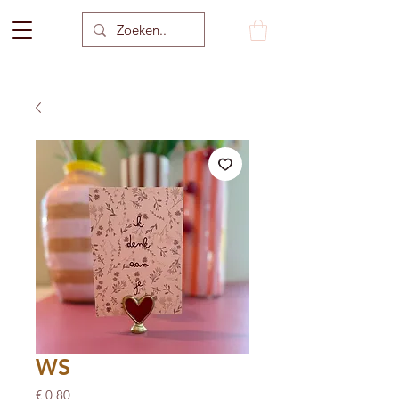
WS
Prijs
€ 0,80