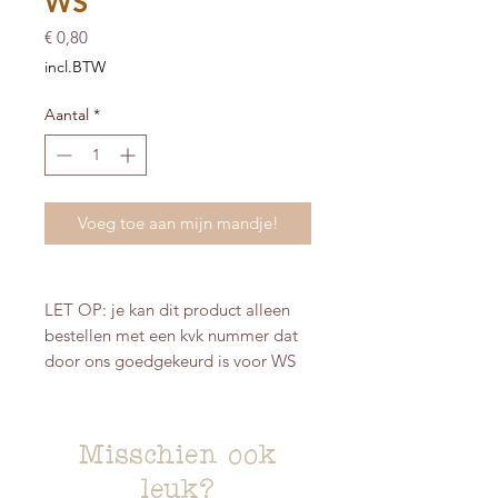
WS
Prijs
€ 0,80
incl.BTW
Aantal
*
Voeg toe aan mijn mandje!
LET OP: je kan dit product alleen
bestellen met een kvk nummer dat
door ons goedgekeurd is voor WS
Misschien ook
leuk?