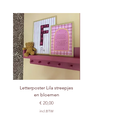
Letterposter Lila streepjes
en bloemen
Prijs
€ 20,00
incl.BTW