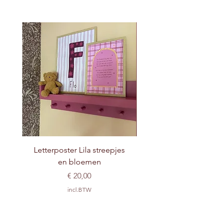
Letterposter Lila streepjes
en bloemen
Prijs
€ 20,00
incl.BTW