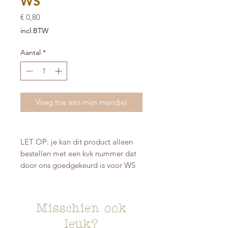
WS
Prijs
€ 0,80
incl.BTW
Aantal
*
Voeg toe aan mijn mandje!
LET OP: je kan dit product alleen
bestellen met een kvk nummer dat
door ons goedgekeurd is voor WS
Misschien ook
leuk?