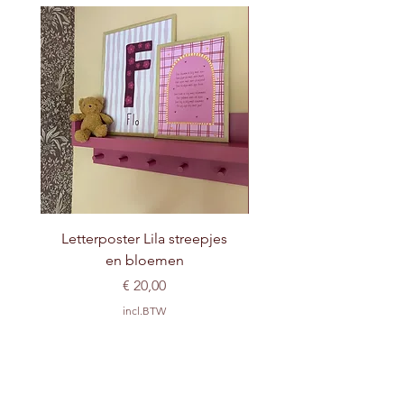
Letterposter Lila streepjes
en bloemen
Prijs
€ 20,00
incl.BTW