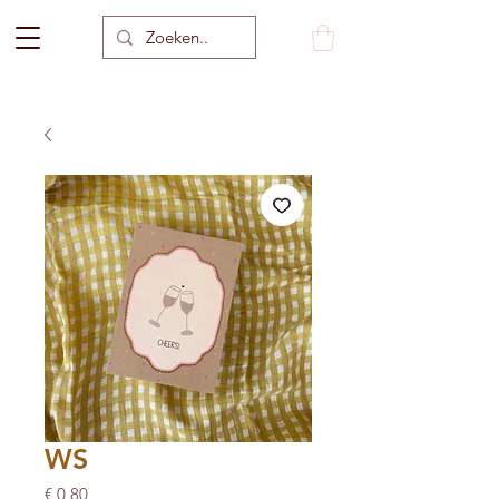
WS
Prijs
€ 0,80