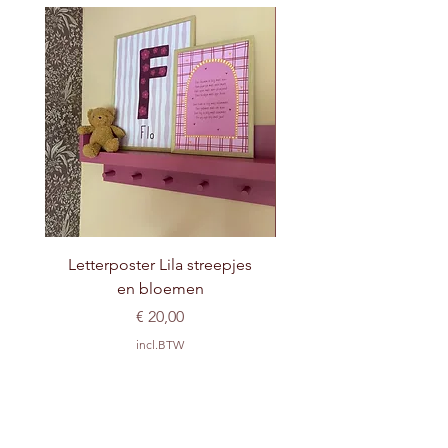
Letterposter Lila streepjes
en bloemen
Prijs
€ 20,00
incl.BTW