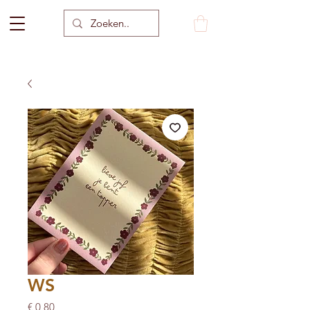
WS
Prijs
€ 0,80