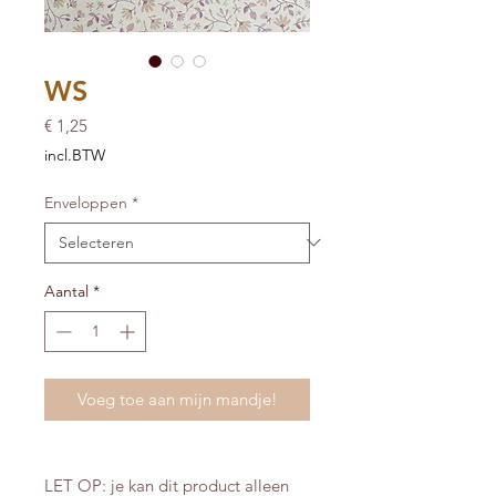
WS
Prijs
€ 1,25
incl.BTW
Enveloppen
*
Aantal
*
Voeg toe aan mijn mandje!
LET OP: je kan dit product alleen