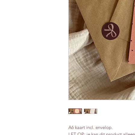
A6 kaart incl. envelop.
LET OP: je kan dit product allee