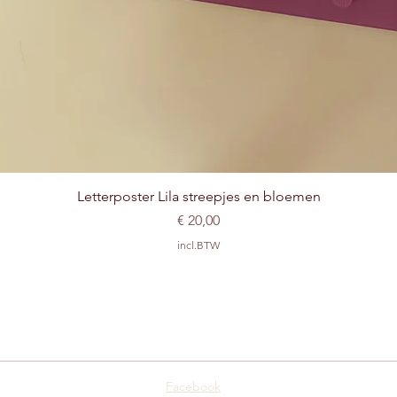
Snel overzicht
Letterposter Lila streepjes en bloemen
Prijs
€ 20,00
incl.BTW
Facebook