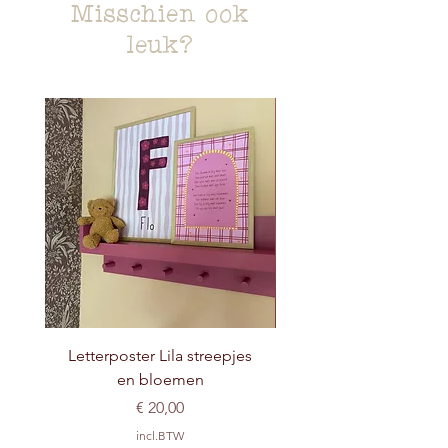
Misschien ook
leuk?
Letterposter Lila streepjes
en bloemen
Prijs
€ 20,00
incl.BTW