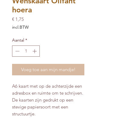
Wenskaart Olifant
hoera
Prijs
€ 1,75
incl.BTW
Aantal
*
Voeg toe aan mijn mandje!
A6 kaart met op de achterzijde een
adresbox en ruimte om te schrijven.
De kaarten zijn gedrukt op een
stevige papiersoort met een
structuurtje.