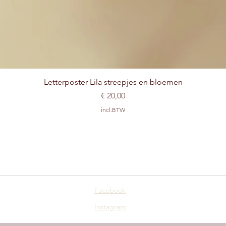
Snel overzicht
Letterposter Lila streepjes en bloemen
Prijs
€ 20,00
incl.BTW
Facebook
Instagram