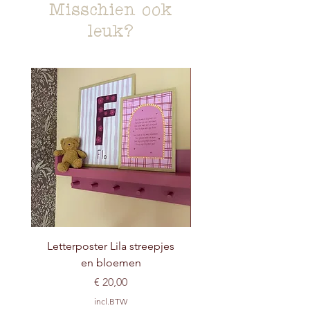
Misschien ook
leuk?
Letterposter Lila streepjes
en bloemen
Prijs
€ 20,00
incl.BTW