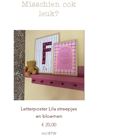
Misschien ook
leuk?
Letterposter Lila streepjes
en bloemen
Prijs
€ 20,00
incl.BTW