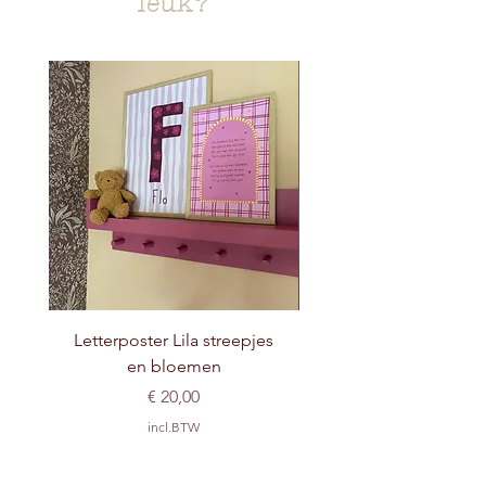
leuk?
Letterposter Lila streepjes
en bloemen
Prijs
€ 20,00
incl.BTW