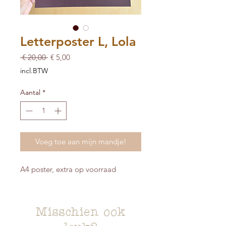
Letterposter L, Lola
Normale
Verkoopprijs
 € 20,00 
€ 5,00
prijs
incl.BTW
Aantal
*
Voeg toe aan mijn mandje!
A4 poster, extra op voorraad
Misschien ook