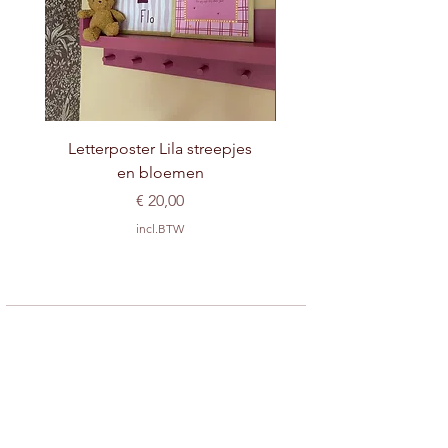
Letterposter Lila streepjes
en bloemen
Prijs
€ 20,00
incl.BTW
Over ons
Facebook
Verzenden & retouren
Contact
Instagram
Winkel policy