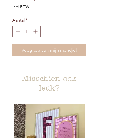
prijs
incl.BTW
Aantal
*
Voeg toe aan mijn mandje!
Misschien ook
leuk?