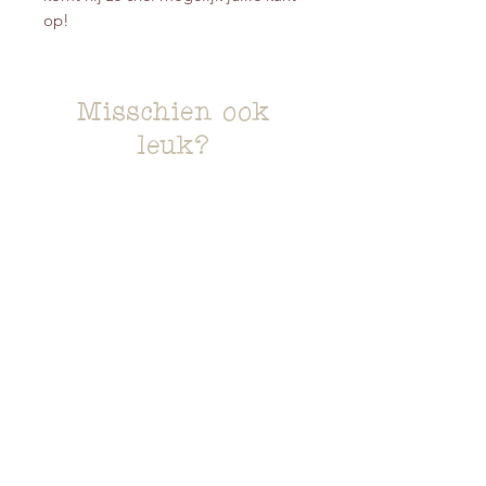
op!
Misschien ook
leuk?
Letterposter Lila streepjes