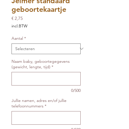
Jelmer standaard
geboortekaartje
Prijs
€ 2,75
incl.BTW
Aantal
*
Naam baby, geboortegegevens
(gewicht, lengte, tijd)
*
0/500
Jullie namen, adres en/of jullie
telefoonnummers
*