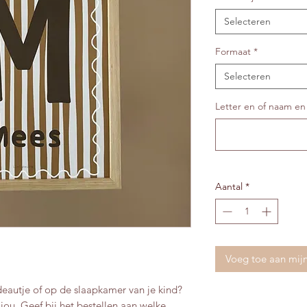
Selecteren
Formaat
*
Selecteren
Letter en of naam e
Aantal
*
Voeg toe aan mij
adeautje of op de slaapkamer van je kind?
 jou. Geef bij het bestellen aan welke