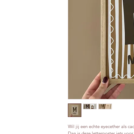
Wil jij een echte eyecether als c
Dan is deze letterposter iets voor