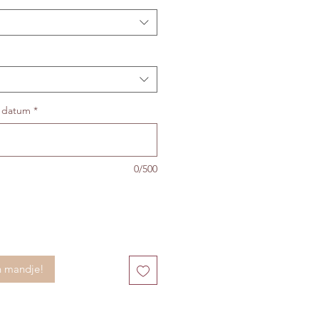
n datum
*
0/500
n mandje!