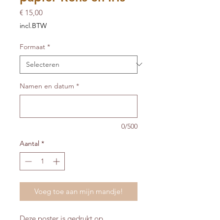
Prijs
€ 15,00
incl.BTW
Formaat
*
Namen en datum
*
0/500
Aantal
*
Voeg toe aan mijn mandje!
Deze poster is gedrukt op