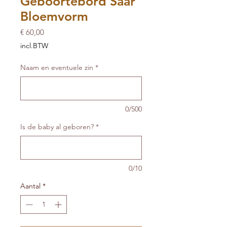
Geboortebord Saar
Bloemvorm
Prijs
€ 60,00
incl.BTW
Naam en eventuele zin
*
0/500
Is de baby al geboren?
*
0/10
Aantal
*