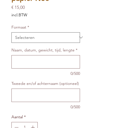
Prijs
€ 15,00
incl.BTW
Formaat
*
Naam, datum, gewicht, tijd, lengte
*
0/500
Tweede en/of achternaam (optioneel)
0/500
Aantal
*